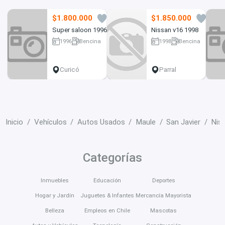
$1.800.000
$1.850.000
0
8
Super saloon 1996
Nissan v16 1998
1996
Bencina
1998
Bencina
407000 km
200000 km
Curicó
Parral
Inicio
Vehículos
Autos Usados
Maule
San Javier
Nis
Categorías
Inmuebles
Educación
Deportes
Hogar y Jardín
Juguetes & Infantes
Mercancía Mayorista
Belleza
Empleos en Chile
Mascotas