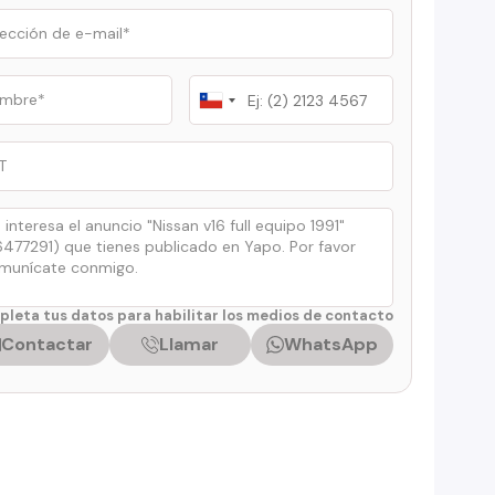
Chile
+56
leta tus datos para habilitar los medios de contacto
Contactar
Llamar
WhatsApp