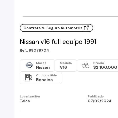
Contrata tu Seguro Automotriz
Nissan v16 full equipo 1991
Ref.: 89078704
Marca
Modelo
Precio
Nissan
V16
$2.100.000
Combustible
Bencina
Localización
Publicado
Talca
07/02/2024