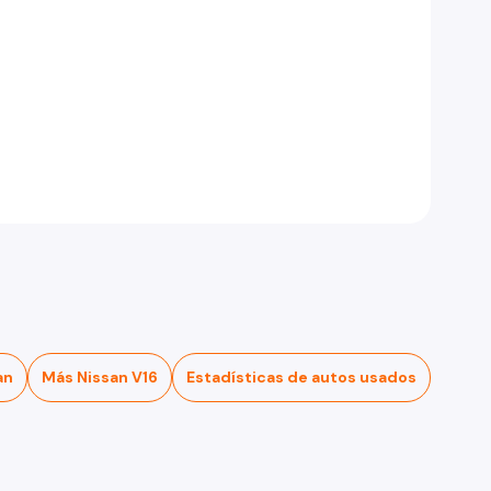
an
Más Nissan V16
Estadísticas de autos usados