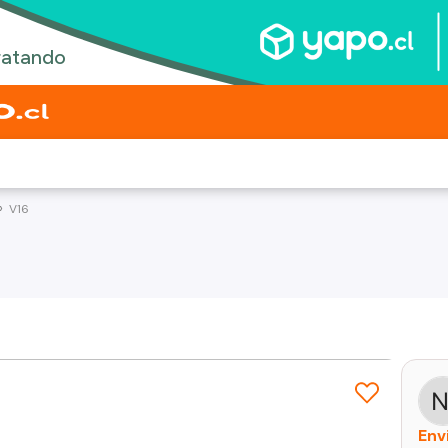
V16
Env