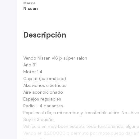
Marca
Nissan
Descripción
Vendo Nissan v16 jx súper salon
Año 91
Motor 1.4
Caja at (automático)
Alzavidrios eléctricos
Aire acondicionado
Espejos regulables
Radio + 4 parlantes
Papeles al día, a mi nombre y transferible altiro. No sé v
Soy el 3 dueño.
Vehículo en muy buen estado, todo funcionando, algunos
Vendo en 2.200.000 o permuto por moto,puedo dar a f