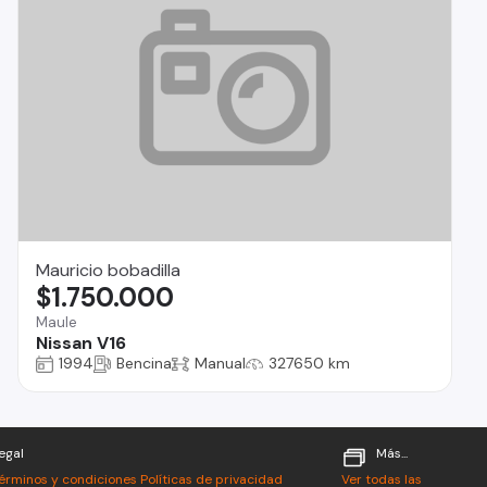
Mauricio bobadilla
$1.750.000
Maule
Nissan V16
1994
Bencina
Manual
327650 km
egal
Más...
érminos y condiciones
Políticas de privacidad
Ver todas las