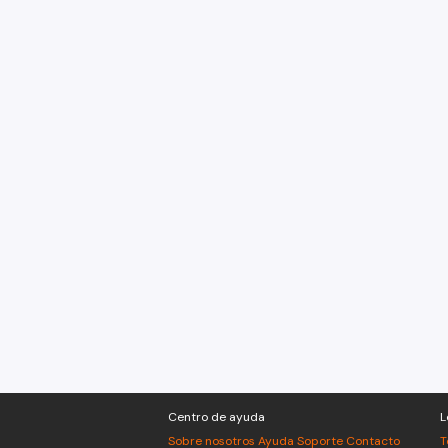
Centro de ayuda
L
Sobre nosotros
Ayuda
Soporte
Contacto
T