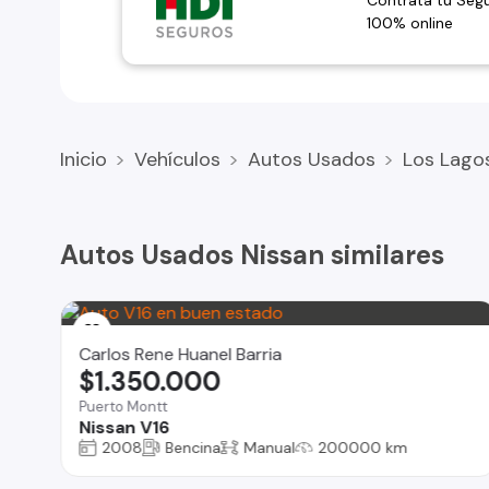
Contrata tu Seg
100% online
Inicio
Vehículos
Autos Usados
Los Lago
Autos Usados Nissan similares
Carlos Rene Huanel Barria
$1.350.000
Puerto Montt
Nissan V16
2008
Bencina
Manual
200000 km