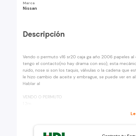
Marca
Nissan
Descripción
Vendo o permuto v16 sr20 caja ga año 2006 papeles al dí
tengo el contacto(no hay drama con eso), esta mecáni
ruido, nose si son los taquis, válvulas o la cadena que 
le hizo cambio de aceite y embrague, se puede ver en al
Hablar al
VENDO O PERMUTO
1.2m
Le