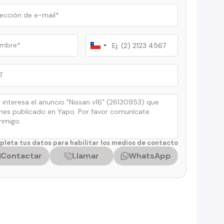
Chile
+56
leta tus datos para habilitar los medios de contacto
Contactar
Llamar
WhatsApp