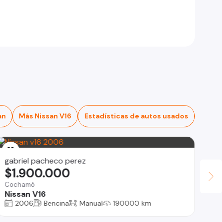
an
Más Nissan V16
Estadísticas de autos usados
gabriel pacheco perez
$1.900.000
Cochamó
Nissan V16
2006
Bencina
Manual
190000 km