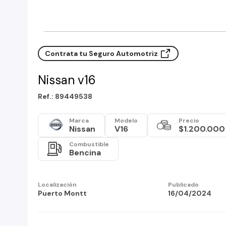
Contrata tu Seguro Automotriz
Nissan v16
Ref.: 89449538
Marca
Modelo
Precio
Nissan
V16
$1.200.000
Combustible
Bencina
Localización
Publicado
Puerto Montt
16/04/2024