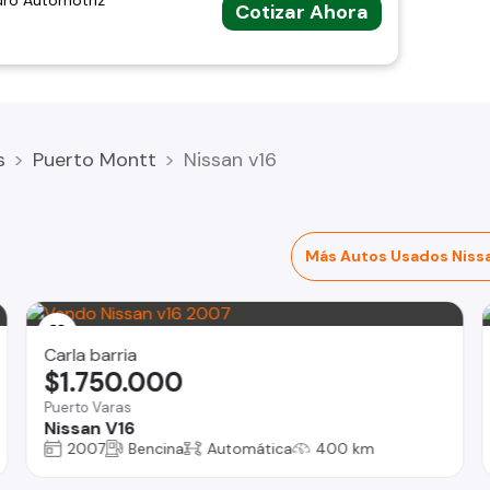
uro Automotriz
Cotizar Ahora
s
Puerto Montt
Nissan v16
Más Autos Usados Niss
Carla barria
$1.750.000
Puerto Varas
Nissan V16
2007
Bencina
Automática
400 km