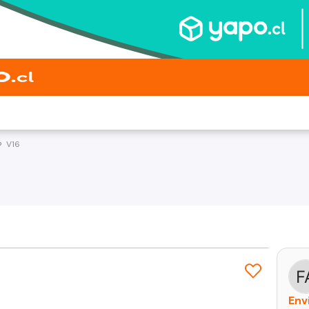
V16
Env