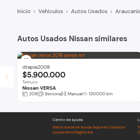
Inicio
Vehículos
Autos Usados
Araucaní
Autos Usados Nissan similares
dtapia2008
$5.900.000
Temuco
Nissan VERSA
2018
Bencina
Manual
130000 km
Centro de ayuda
L
Sobre nosotros
Ayuda
Soporte
Contacto
T
corporativo
Regístrate
C