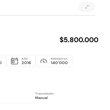
$5.800.000
Año
Kilómetros
0
2016
140'000
Transmisión
Manual