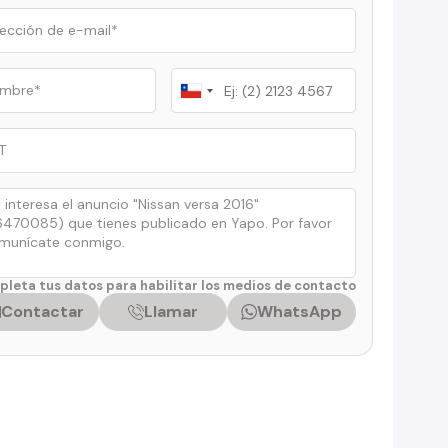
Chile
+56
leta tus datos para habilitar los medios de contacto
Contactar
Llamar
WhatsApp