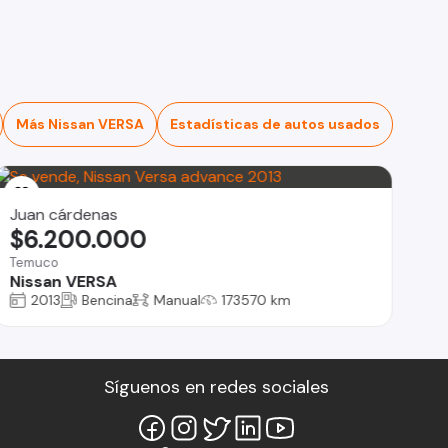
Más Nissan VERSA
Estadísticas de autos usados
Juan cárdenas
$6.200.000
Temuco
Nissan VERSA
2013
Bencina
Manual
173570 km
Síguenos en redes sociales