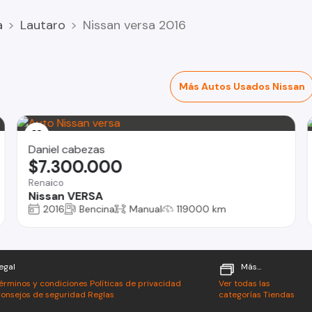
a
Lautaro
Nissan versa 2016
Más Autos Usados Nissan
Daniel cabezas
$7.300.000
Renaico
Nissan VERSA
2016
Bencina
Manual
119000 km
egal
Más...
érminos y condiciones
Políticas de privacidad
Ver todas las
onsejos de seguridad
Reglas
categorías
Tiendas