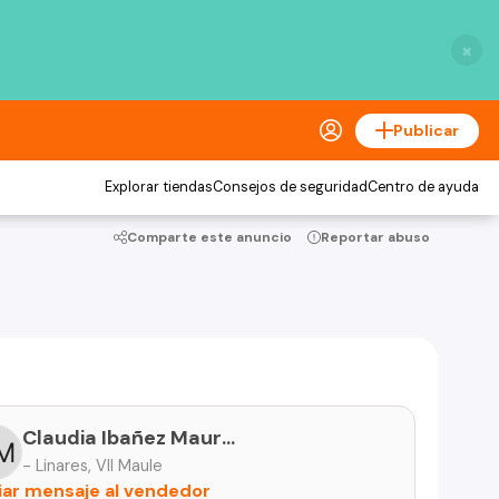
×
Publicar
Explorar tiendas
Consejos de seguridad
Centro de ayuda
Comparte este anuncio
Reportar abuso
Claudia Ibañez Maureira
- Linares, VII Maule
iar mensaje al vendedor