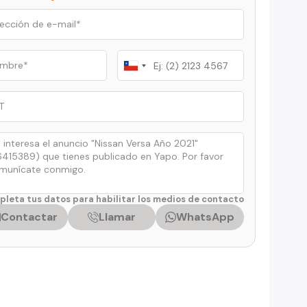
Chile
+56
leta tus datos para habilitar los medios de contacto
Contactar
Llamar
WhatsApp