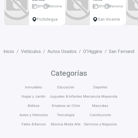
2018
Bencina
2018
Bencina
114000 km
114000 km
Pichidegua
San Vicente
Inicio
Vehículos
Autos Usados
O'Higgins
San Fernando
Categorías
Inmuebles
Educación
Deportes
Hogar y Jardín
Juguetes & Infantes
Mercancía Mayorista
Belleza
Empleos en Chile
Mascotas
Autos y Vehículos
Tecnología
Construcción
Yates & Barcos
Música Moda Arte
Servicios y Negocios