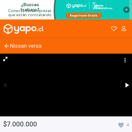
×
Nissan versa
$7.000.000
4