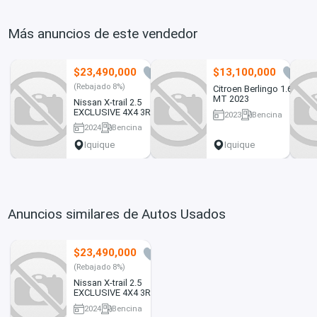
Más anuncios de este vendedor
$23,490,000
$13,100,000
2
0
(Rebajado 8%)
Citroen Berlingo 1.6
MT 2023
Nissan X-trail 2.5
EXCLUSIVE 4X4 3ROW
2023
Bencina
CVT AT 5P 2024
38876 km
2024
Bencina
10153 km
Iquique
Iquique
Anuncios similares de Autos Usados
$23,490,000
2
(Rebajado 8%)
Nissan X-trail 2.5
EXCLUSIVE 4X4 3ROW
CVT AT 5P 2024
2024
Bencina