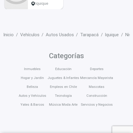
10153 km
Iquique
Inicio
Vehículos
Autos Usados
Tarapacá
Iquique
Nis
Categorías
Inmuebles
Educación
Deportes
Hogar y Jardín
Juguetes & Infantes
Mercancía Mayorista
Belleza
Empleos en Chile
Mascotas
Autos y Vehículos
Tecnología
Construcción
Yates & Barcos
Música Moda Arte
Servicios y Negocios