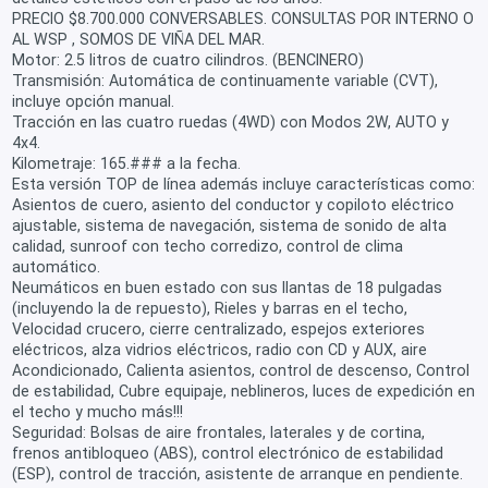
PRECIO $8.700.000 CONVERSABLES. CONSULTAS POR INTERNO O
AL WSP , SOMOS DE VIÑA DEL MAR.
Motor: 2.5 litros de cuatro cilindros. (BENCINERO)
Transmisión: Automática de continuamente variable (CVT),
incluye opción manual.
Tracción en las cuatro ruedas (4WD) con Modos 2W, AUTO y
4x4.
Kilometraje: 165.### a la fecha.
Esta versión TOP de línea además incluye características como:
Asientos de cuero, asiento del conductor y copiloto eléctrico
ajustable, sistema de navegación, sistema de sonido de alta
calidad, sunroof con techo corredizo, control de clima
automático.
Neumáticos en buen estado con sus llantas de 18 pulgadas
(incluyendo la de repuesto), Rieles y barras en el techo,
Velocidad crucero, cierre centralizado, espejos exteriores
eléctricos, alza vidrios eléctricos, radio con CD y AUX, aire
Acondicionado, Calienta asientos, control de descenso, Control
de estabilidad, Cubre equipaje, neblineros, luces de expedición en
el techo y mucho más!!!
Seguridad: Bolsas de aire frontales, laterales y de cortina,
frenos antibloqueo (ABS), control electrónico de estabilidad
(ESP), control de tracción, asistente de arranque en pendiente.