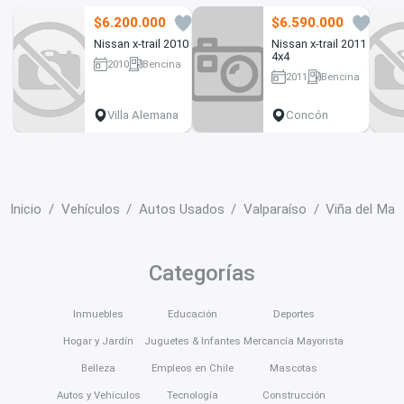
$6.200.000
$6.590.000
2
0
Nissan x-trail 2010
Nissan x-trail 2011
4x4
2010
Bencina
2011
Bencina
290500 km
192000 km
Villa Alemana
Concón
Inicio
Vehículos
Autos Usados
Valparaíso
Viña del Mar
Categorías
Inmuebles
Educación
Deportes
Hogar y Jardín
Juguetes & Infantes
Mercancía Mayorista
Belleza
Empleos en Chile
Mascotas
Autos y Vehículos
Tecnología
Construcción