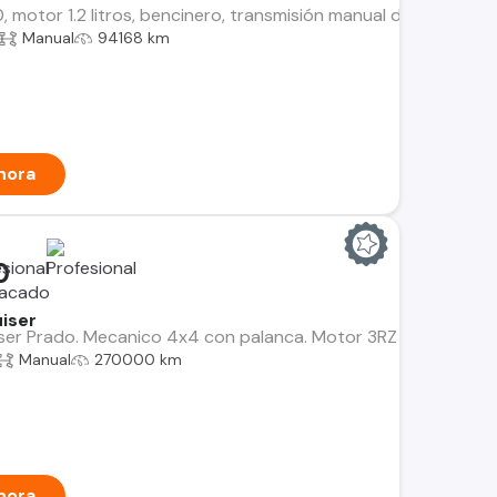
, motor 1.2 litros, bencinero, transmisión manual de 5 veloci
Manual
94168 km
hora
0
iser
er Prado. Mecanico 4x4 con palanca. Motor 3RZ 2.7 bencina, m
Manual
270000 km
hora