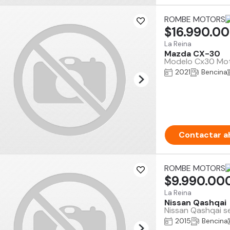
ROMBE MOTORS
$16.990.0
La Reina
Mazda CX-30
Modelo Cx30 Moto
2021
Bencina
Contactar a
ROMBE MOTORS
$9.990.00
La Reina
Nissan Qashqai
Nissan Qashqai s
2015
Bencina