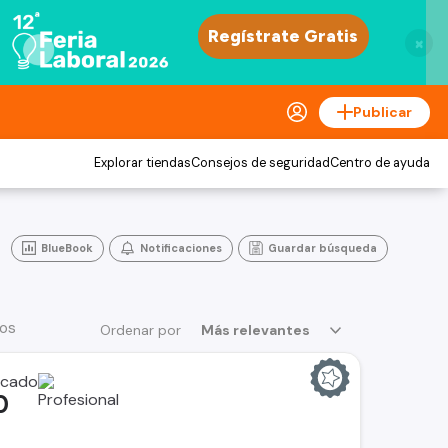
×
Publicar
Explorar tiendas
Consejos de seguridad
Centro de ayuda
BlueBook
Notificaciones
Guardar búsqueda
ios
Ordenar por
Más relevantes
0