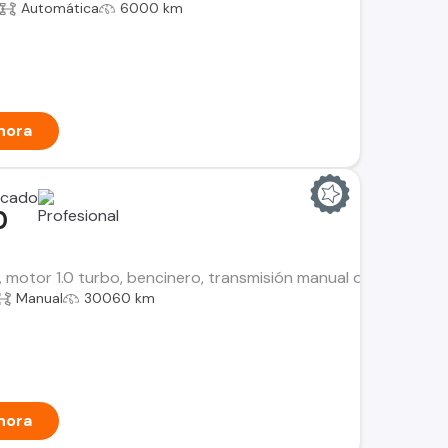
Automática
6000 km
hora
0
, motor 1.0 turbo, bencinero, transmisión manual de 5 velocida
Manual
30060 km
hora