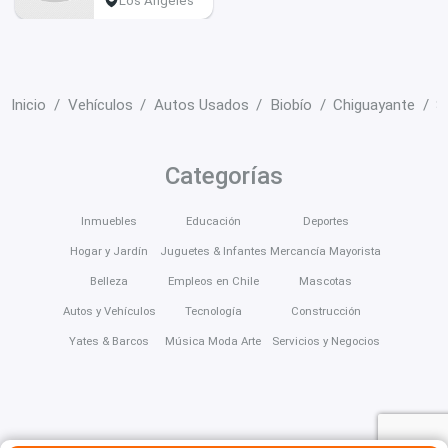
Los Ángeles
Inicio
Vehículos
Autos Usados
Biobío
Chiguayante
S
Categorías
Inmuebles
Educación
Deportes
Hogar y Jardín
Juguetes & Infantes
Mercancía Mayorista
Belleza
Empleos en Chile
Mascotas
Autos y Vehículos
Tecnología
Construcción
Yates & Barcos
Música Moda Arte
Servicios y Negocios