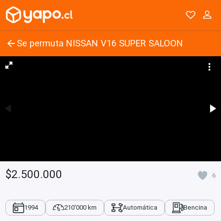
Se permuta NISSAN V16 SUPER SALOON
$2.500.000
6
1994
210'000 km
Automática
Bencina