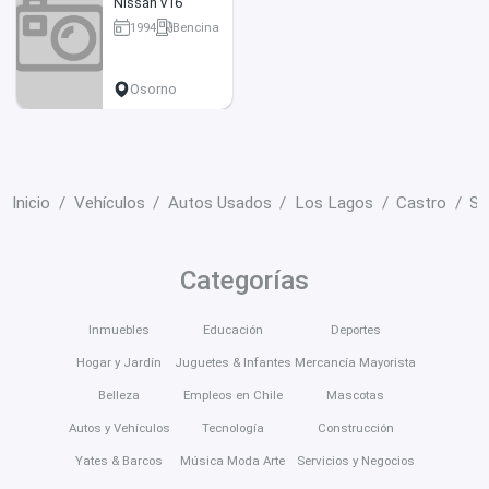
Nissan v16
1994
Bencina
217000 km
Osorno
Inicio
Vehículos
Autos Usados
Los Lagos
Castro
Se
Categorías
Inmuebles
Educación
Deportes
Hogar y Jardín
Juguetes & Infantes
Mercancía Mayorista
Belleza
Empleos en Chile
Mascotas
Autos y Vehículos
Tecnología
Construcción
Yates & Barcos
Música Moda Arte
Servicios y Negocios