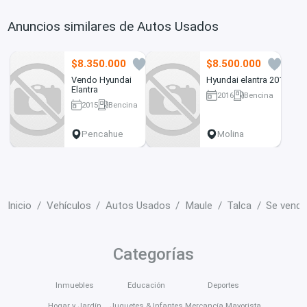
Anuncios similares de Autos Usados
$8.350.000
$8.500.000
3
0
Vendo Hyundai
Hyundai elantra 2016
Elantra
2016
Bencina
2015
Bencina
147530 km
100000 km
Pencahue
Molina
Inicio
Vehículos
Autos Usados
Maule
Talca
Se vende
Categorías
Inmuebles
Educación
Deportes
Hogar y Jardín
Juguetes & Infantes
Mercancía Mayorista