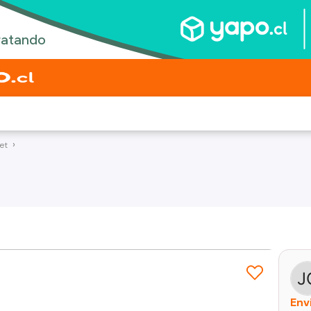
et
Env