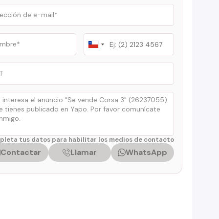
Chile
+56
leta tus datos para habilitar los medios de contacto
Contactar
Llamar
WhatsApp