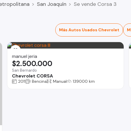
etropolitana
San Joaquín
Se vende Corsa 3
Más Autos Usados Chevrolet
M
manuel jeria
$2.500.000
San Bernardo
Chevrolet CORSA
2011
Bencina
Manual
139000 km