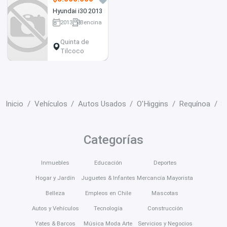
Hyundai i30 2013
2013
Bencina
77000 km
Quinta de
Tilcoco
Inicio
Vehículos
Autos Usados
O'Higgins
Requínoa
S
Categorías
Inmuebles
Educación
Deportes
Hogar y Jardín
Juguetes & Infantes
Mercancía Mayorista
Belleza
Empleos en Chile
Mascotas
Autos y Vehículos
Tecnología
Construcción
Yates & Barcos
Música Moda Arte
Servicios y Negocios