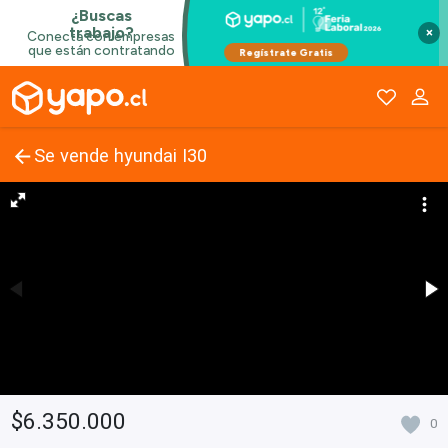
×
Se vende hyundai I30
$6.350.000
0