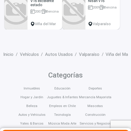
V16 excelente
Nisan v16
estado
2009
Bencina
2007
Bencina
480 km
1111 km
Viña del Mar
Valparaíso
Inicio
Vehículos
Autos Usados
Valparaíso
Viña del Mar
Categorías
Inmuebles
Educación
Deportes
Hogar y Jardín
Juguetes & Infantes
Mercancía Mayorista
Belleza
Empleos en Chile
Mascotas
Autos y Vehículos
Tecnología
Construcción
Yates & Barcos
Música Moda Arte
Servicios y Negocios