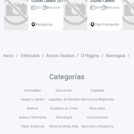
Suzuki Celerio 2011
Suzuki Celerio
2011
Bencina
2014
Bencina
152000 km
120 km
Requínoa
San Fernando
Inicio
Vehículos
Autos Usados
O'Higgins
Rancagua
S
Categorías
Inmuebles
Educación
Deportes
Hogar y Jardín
Juguetes & Infantes
Mercancía Mayorista
Belleza
Empleos en Chile
Mascotas
Autos y Vehículos
Tecnología
Construcción
Yates & Barcos
Música Moda Arte
Servicios y Negocios