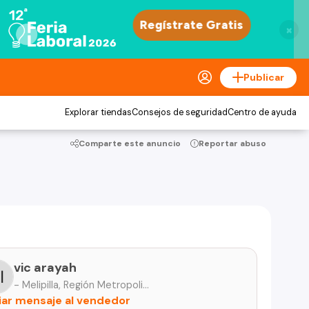
×
Publicar
Explorar tiendas
Consejos de seguridad
Centro de ayuda
Comparte este anuncio
Reportar abuso
vic arayah
- Melipilla, Región Metropolitana
iar mensaje al vendedor