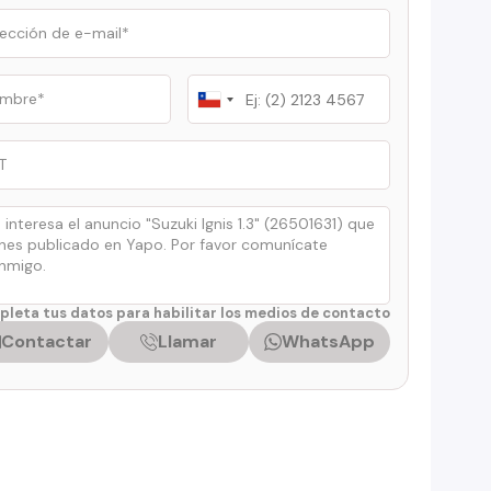
Chile
+56
leta tus datos para habilitar los medios de contacto
Contactar
Llamar
WhatsApp