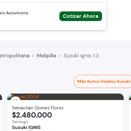
uro Automotriz
Cotizar Ahora
etropolitana
Melipilla
Suzuki Ignis 1.3
Más Autos Usados Suzuki
Sebastian Gomez Florez
$2.480.000
Santiago
Suzuki IGNIS