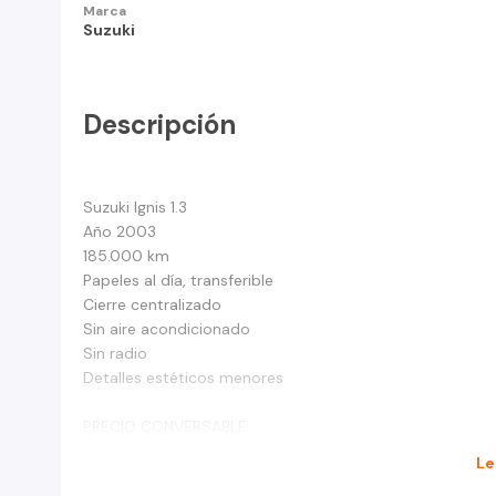
Marca
Suzuki
Descripción
Suzuki Ignis 1.3
Año 2003
185.000 km
Papeles al día, transferible
Cierre centralizado
Sin aire acondicionado
Sin radio
Detalles estéticos menores
PRECIO CONVERSABLE
Le