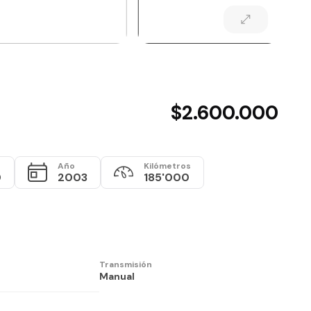
$2.600.000
Año
Kilómetros
0
2003
185'000
Transmisión
Manual