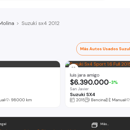
Molina
Suzuki sx4 2012
Más Autos Usados Suzu
luis jara amigo
$6.390.000
-3%
San Javier
Suzuki SX4
ual
98000 km
2015
Bencina
Manual
egal
Más...