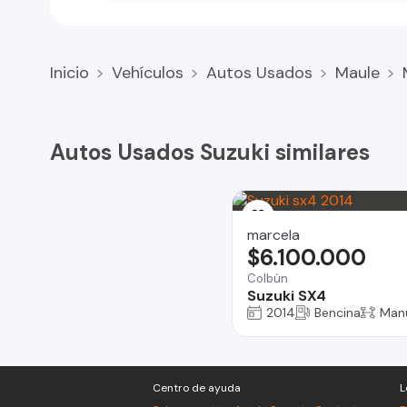
Inicio
Vehículos
Autos Usados
Maule
Autos Usados Suzuki similares
marcela
$6.100.000
Colbún
Suzuki SX4
2014
Bencina
Man
Centro de ayuda
L