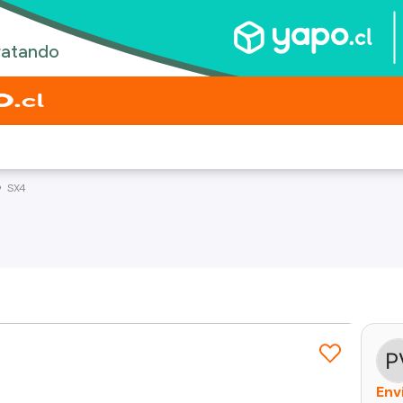
SX4
Env