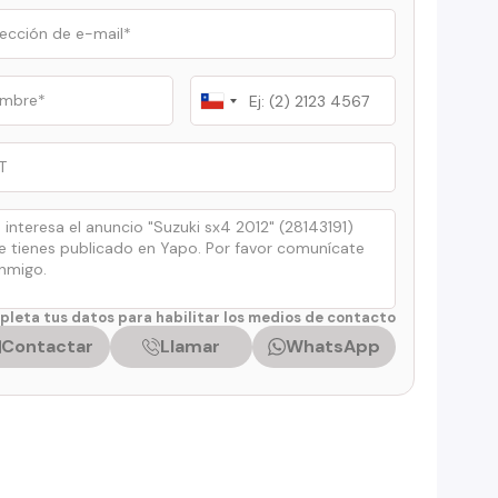
Chile
+56
leta tus datos para habilitar los medios de contacto
Contactar
Llamar
WhatsApp