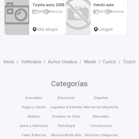
Toyota auris 2008
Vendo auto
2008
Bencina
2010
Bencina
160000 km
262400 km
Villa Alegre
Longaví
Inicio
Vehículos
Autos Usados
Maule
Curicó
Toyota 
Categorías
Inmuebles
Educación
Deportes
Hogar y Jardín
Juguetes & Infantes
Mercancía Mayorista
Belleza
Empleos en Chile
Mascotas
Autos y Vehículos
Tecnología
Construcción
Yates & Barcos
Música Moda Arte
Servicios y Negocios