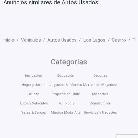
Anuncios similares de Autos Usados
Inicio
Vehículos
Autos Usados
Los Lagos
Castro
To
Categorías
Inmuebles
Educación
Deportes
Hogar y Jardín
Juguetes & Infantes
Mercancía Mayorista
Belleza
Empleos en Chile
Mascotas
Autos y Vehículos
Tecnología
Construcción
Yates & Barcos
Música Moda Arte
Servicios y Negocios