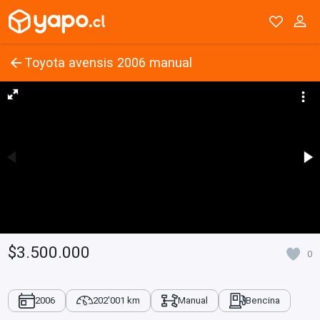
Toyota avensis 2006 manual
$3.500.000
0
2006
202'001 km
Manual
Bencina