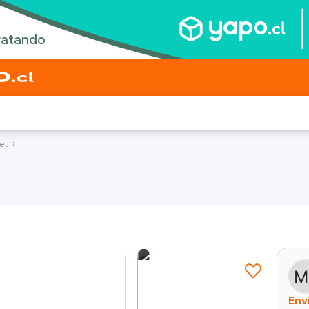
et
Env