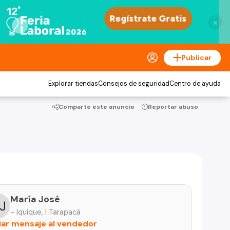
×
Publicar
Explorar tiendas
Consejos de seguridad
Centro de ayuda
Comparte este anuncio
Reportar abuso
María José
- Iquique, I Tarapacá
iar mensaje al vendedor