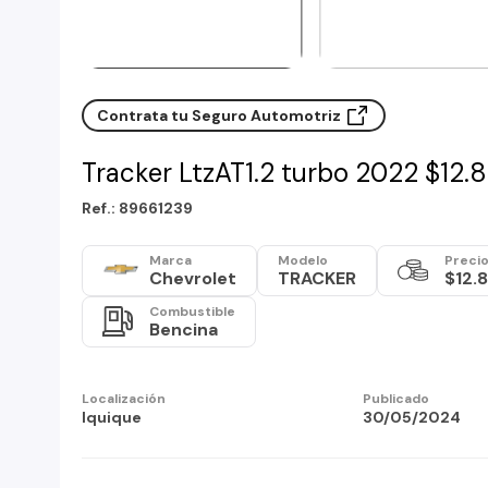
Contrata tu Seguro Automotriz
Tracker LtzAT1.2 turbo 2022 $12
Ref.: 89661239
Marca
Modelo
Preci
Chevrolet
TRACKER
$12.
Combustible
Bencina
Localización
Publicado
Iquique
30/05/2024