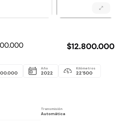
.800.000
$12.800.000
o
Año
Kilómetros
800.000
2022
22'500
Transmisión
Automática