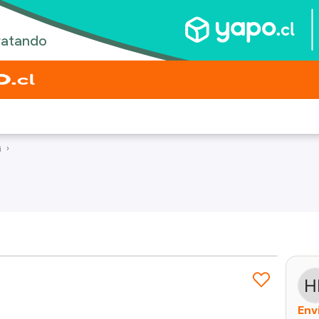
i
Env