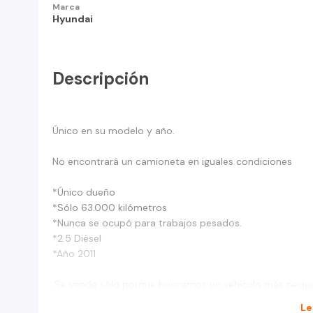
Marca
Hyundai
Descripción
Único en su modelo y año.
No encontrará un camioneta en iguales condiciones
*Único dueño
*Sólo 63.000 kilómetros
*Nunca se ocupó para trabajos pesados.
*2.5 Diésel
*Año 2011
.Se vende sólo porque buscamos un vehiculo más pequ
Le