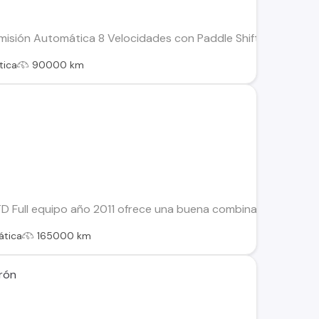
misión Automática 8 Velocidades con Paddle Shift/ Láminas de
tica
90000 km
TD Full equipo año 2011 ofrece una buena combinación de carac
tica
165000 km
erón