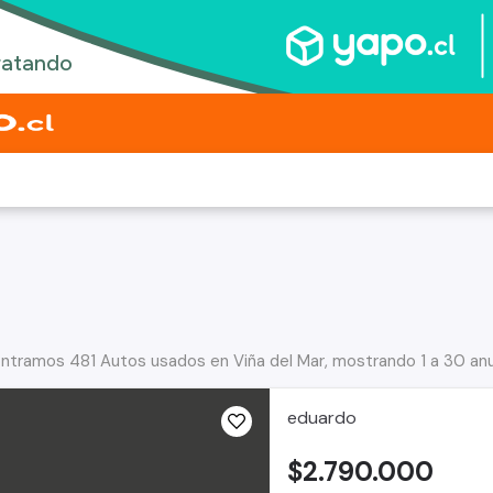
ntramos 481 Autos usados en Viña del Mar, mostrando 1 a 30 an
eduardo
$2.790.000