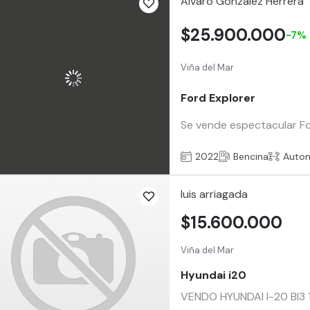
Alvaro González Herrera
$25.900.000
-7%
Viña del Mar
Ford Explorer
Se vende espectacular Fo
2022
Bencina
Auto
luis arriagada
$15.600.000
Viña del Mar
Hyundai i20
VENDO HYUNDAI I-20 BI3