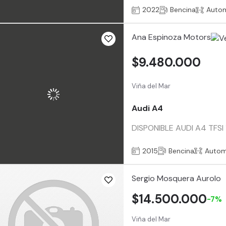
2022
Bencina
Auto
Ana Espinoza Motors
$9.480.000
Viña del Mar
Audi A4
DISPONIBLE AUDI A4 TFSI 1
2015
Bencina
Autom
Sergio Mosquera Aurolo
$14.500.000
-7%
Viña del Mar