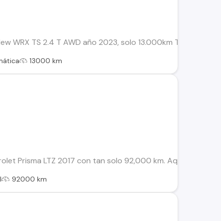
New WRX TS 2.4 T AWD año 2023, solo 13.000km Top de Línea Un
mática
13000 km
let Prisma LTZ 2017 con tan solo 92,000 km. Aquí tienes algun
l
92000 km