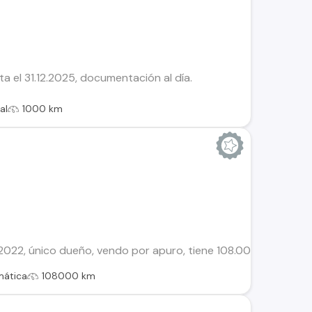
ta el 31.12.2025, documentación al día.
al
1000 km
022, único dueño, vendo por apuro, tiene 108.000 kms en car
mática
108000 km