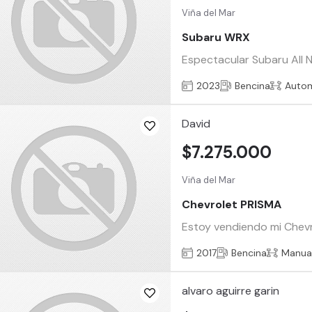
Viña del Mar
Subaru WRX
Espectacular Subaru All 
2023
Bencina
Auto
David
$7.275.000
Viña del Mar
Chevrolet PRISMA
Estoy vendiendo mi Chevro
2017
Bencina
Manua
alvaro aguirre garin