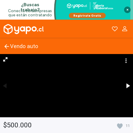
×
Vendo auto
$500.000
11