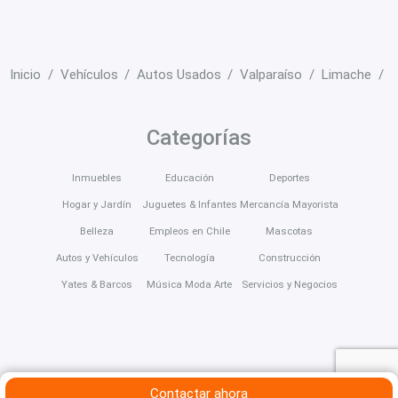
Inicio
Vehículos
Autos Usados
Valparaíso
Limache
V
Categorías
Inmuebles
Educación
Deportes
Hogar y Jardín
Juguetes & Infantes
Mercancía Mayorista
Belleza
Empleos en Chile
Mascotas
Autos y Vehículos
Tecnología
Construcción
Yates & Barcos
Música Moda Arte
Servicios y Negocios
Contactar ahora