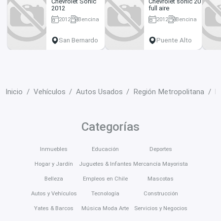
Chevrolet Sonic
Chevrolet sonic 2012
2012
full aire
2012
Bencina
2012
Bencina
119000 km
130569 km
San Bernardo
Puente Alto
Inicio
Vehículos
Autos Usados
Región Metropolitana
E
Categorías
Inmuebles
Educación
Deportes
Hogar y Jardín
Juguetes & Infantes
Mercancía Mayorista
Belleza
Empleos en Chile
Mascotas
Autos y Vehículos
Tecnología
Construcción
Yates & Barcos
Música Moda Arte
Servicios y Negocios