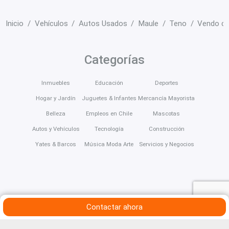
Inicio
Vehículos
Autos Usados
Maule
Teno
Vendo ca
Categorías
Inmuebles
Educación
Deportes
Hogar y Jardín
Juguetes & Infantes
Mercancía Mayorista
Belleza
Empleos en Chile
Mascotas
Autos y Vehículos
Tecnología
Construcción
Yates & Barcos
Música Moda Arte
Servicios y Negocios
Contactar ahora