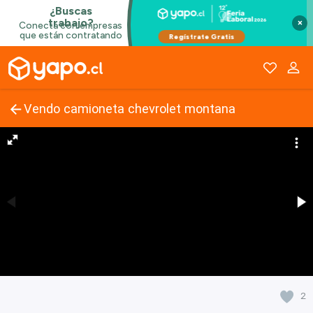
×
Vendo camioneta chevrolet montana
2