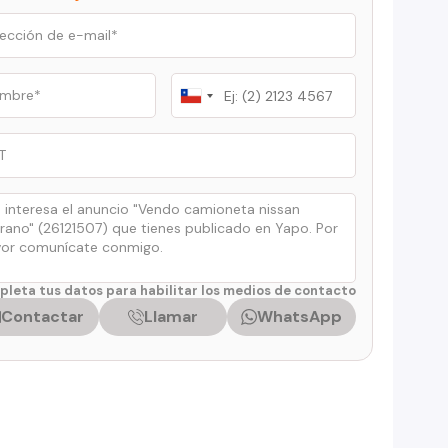
Chile
+56
leta tus datos para habilitar los medios de contacto
Contactar
Llamar
WhatsApp