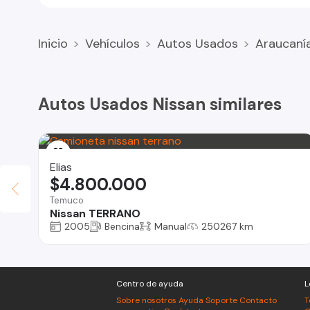
Inicio
Vehículos
Autos Usados
Araucaní
Autos Usados Nissan similares
Elias
$4.800.000
Temuco
Nissan TERRANO
2005
Bencina
Manual
250267 km
Centro de ayuda
L
Sobre nosotros
Ayuda
Soporte
Contacto
T