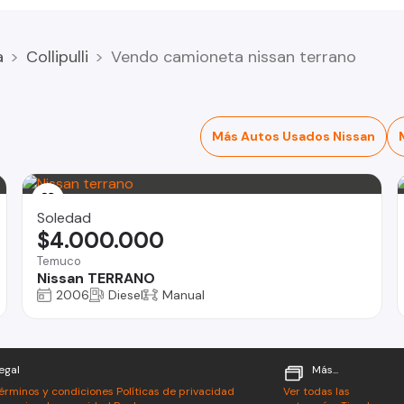
a
Collipulli
Vendo camioneta nissan terrano
Más Autos Usados Nissan
Soledad
$4.000.000
Temuco
Nissan TERRANO
2006
Diesel
Manual
egal
Más...
érminos y condiciones
Políticas de privacidad
Ver todas las