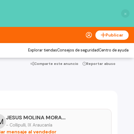
×
Publicar
Explorar tiendas
Consejos de seguridad
Centro de ayuda
Comparte este anuncio
Reportar abuso
JESUS MOLINA MORALES
- Collipulli, IX Araucanía
iar mensaje al vendedor