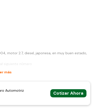
04, motor 2.7, diesel, japonesa, en muy buen estado,
 al siguiente número
er más
uro Automotriz
Cotizar Ahora