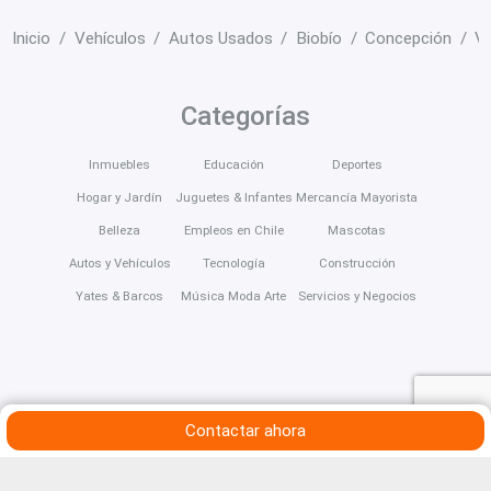
Inicio
Vehículos
Autos Usados
Biobío
Concepción
Ve
Categorías
Inmuebles
Educación
Deportes
Hogar y Jardín
Juguetes & Infantes
Mercancía Mayorista
Belleza
Empleos en Chile
Mascotas
Autos y Vehículos
Tecnología
Construcción
Yates & Barcos
Música Moda Arte
Servicios y Negocios
Contactar ahora