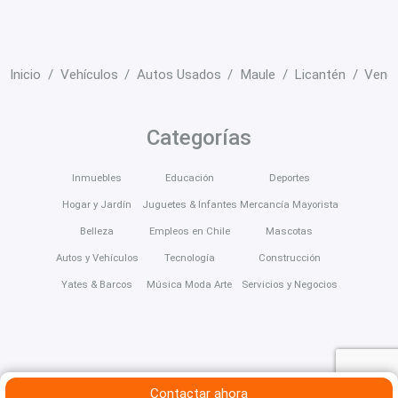
Inicio
Vehículos
Autos Usados
Maule
Licantén
Vendo
Categorías
Inmuebles
Educación
Deportes
Hogar y Jardín
Juguetes & Infantes
Mercancía Mayorista
Belleza
Empleos en Chile
Mascotas
Autos y Vehículos
Tecnología
Construcción
Yates & Barcos
Música Moda Arte
Servicios y Negocios
Contactar ahora