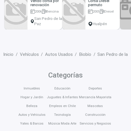
Vendo corsa por
Corsa Diesel
renovación
permuto
2006
Bencina
2005
Diesel
181100 km
30000 km
San Pedro de la
Paz
Hualpén
Inicio
Vehículos
Autos Usados
Biobío
San Pedro de la 
Categorías
Inmuebles
Educación
Deportes
Hogar y Jardín
Juguetes & Infantes
Mercancía Mayorista
Belleza
Empleos en Chile
Mascotas
Autos y Vehículos
Tecnología
Construcción
Yates & Barcos
Música Moda Arte
Servicios y Negocios