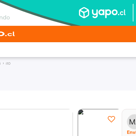
i
i10
Env