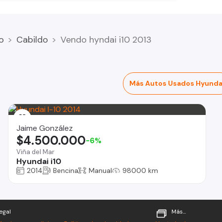
o
Cabildo
Vendo hyndai i10 2013
Más Autos Usados Hyunda
Jaime González
$4.500.000
-6%
Viña del Mar
Hyundai i10
2014
Bencina
Manual
98000 km
egal
Más...