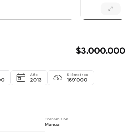
$3.000.000
Año
Kilómetros
00
2013
169'000
Transmisión
Manual