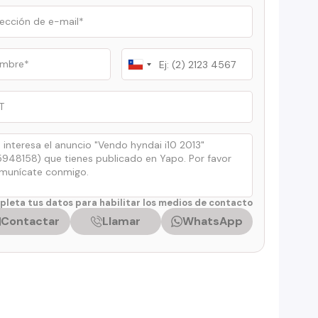
Chile
+56
leta tus datos para habilitar los medios de contacto
Contactar
Llamar
WhatsApp