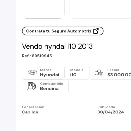
Contrata tu Seguro Automotriz
Vendo hyndai i10 2013
Ref.: 89519945
Marca
Modelo
Precio
Hyundai
i10
$3.000.0
Combustible
Bencina
Localización
Publicado
Cabildo
30/04/2024