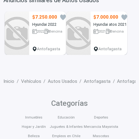
Anuncios similares de Autos Usados
$7.250.000
$7.000.000
7
3
Hyundai 2022
Hyundai atos 2021
2022
Bencina
2021
Bencina
16500 km
38156 km
Antofagasta
Antofagasta
Inicio
Vehículos
Autos Usados
Antofagasta
Antofagas
Categorías
Inmuebles
Educación
Deportes
Hogar y Jardín
Juguetes & Infantes
Mercancía Mayorista
Belleza
Empleos en Chile
Mascotas