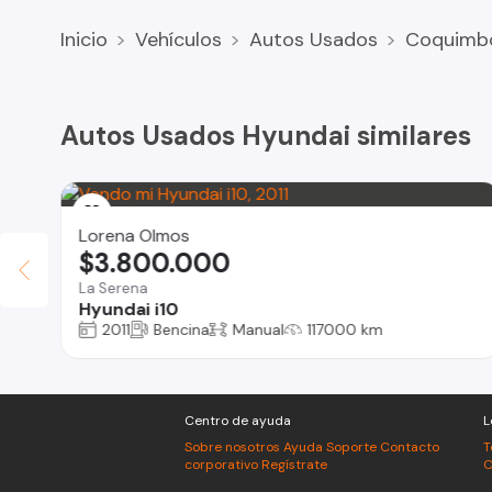
Inicio
Vehículos
Autos Usados
Coquimb
Autos Usados Hyundai similares
Lorena Olmos
$3.800.000
La Serena
Hyundai i10
2011
Bencina
Manual
117000 km
Centro de ayuda
L
Sobre nosotros
Ayuda
Soporte
Contacto
T
corporativo
Regístrate
C