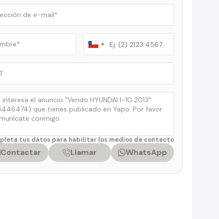
Chile
+56
leta tus datos para habilitar los medios de contacto
Contactar
Llamar
WhatsApp