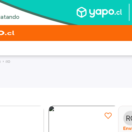
i
i10
Env