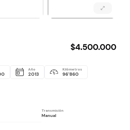
$4.500.000
Año
Kilómetros
00
2013
96'860
Transmisión
Manual