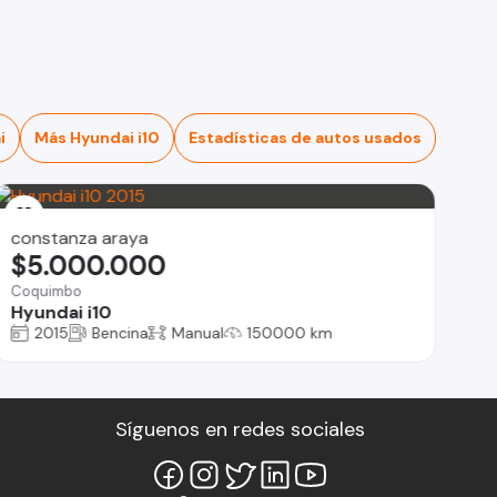
i
Más Hyundai i10
Estadísticas de autos usados
constanza araya
$5.000.000
Coquimbo
Hyundai i10
2015
Bencina
Manual
150000 km
Síguenos en redes sociales