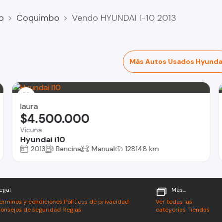
o
Coquimbo
Vendo HYUNDAI I-10 2013
Más Autos Usados Hyunda
laura
$4.500.000
Vicuña
Hyundai i10
2013
Bencina
Manual
128148 km
egal
Más...
érminos y condiciones
Políticas de privacidad
Ver todas las
onsejos de seguridad
Reglas
categorías
Tiendas