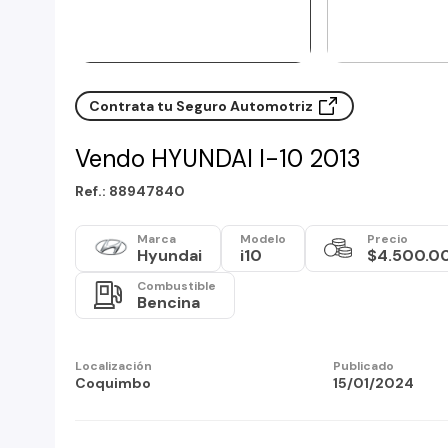
Contrata tu Seguro Automotriz
Vendo HYUNDAI I-10 2013
Ref.: 88947840
Marca
Modelo
Precio
Hyundai
i10
$4.500.0
Combustible
Bencina
Localización
Publicado
Coquimbo
15/01/2024