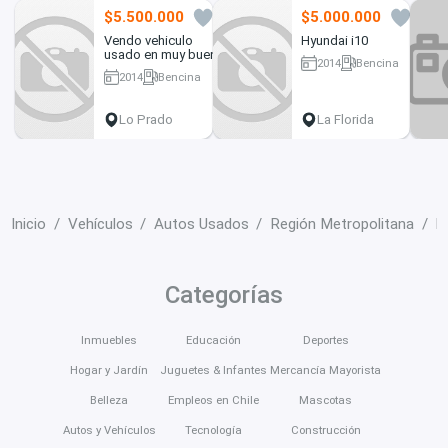
$5.500.000
$5.000.000
24
7
Vendo vehiculo
Hyundai i10
usado en muy buen
2014
Bencina
estado
2014
Bencina
54000 km
96300 km
Lo Prado
La Florida
Inicio
Vehículos
Autos Usados
Región Metropolitana
R
Categorías
Inmuebles
Educación
Deportes
Hogar y Jardín
Juguetes & Infantes
Mercancía Mayorista
Belleza
Empleos en Chile
Mascotas
Autos y Vehículos
Tecnología
Construcción