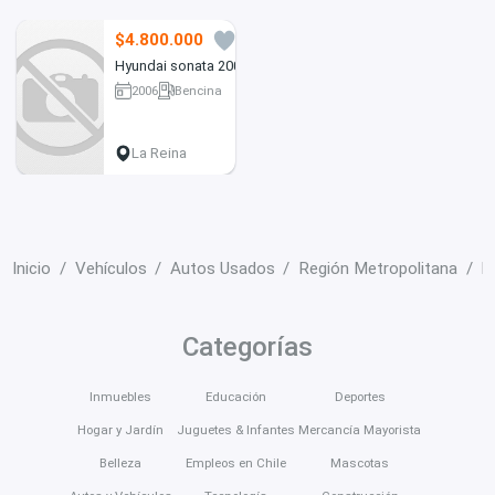
$4.800.000
5
Hyundai sonata 2006
2006
Bencina
206000 km
La Reina
Inicio
Vehículos
Autos Usados
Región Metropolitana
P
Categorías
Inmuebles
Educación
Deportes
Hogar y Jardín
Juguetes & Infantes
Mercancía Mayorista
Belleza
Empleos en Chile
Mascotas