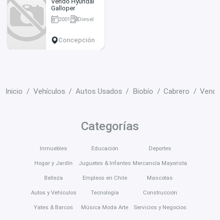
Vendo Hyundai
Galloper
2001
Diesel
280000 km
Concepción
Inicio
Vehículos
Autos Usados
Biobío
Cabrero
Vendo 
Categorías
Inmuebles
Educación
Deportes
Hogar y Jardín
Juguetes & Infantes
Mercancía Mayorista
Belleza
Empleos en Chile
Mascotas
Autos y Vehículos
Tecnología
Construcción
Yates & Barcos
Música Moda Arte
Servicios y Negocios