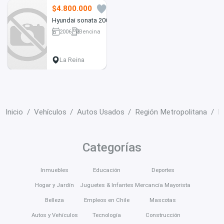
$4.800.000
5
Hyundai sonata 2006
2006
Bencina
206000 km
La Reina
Inicio
Vehículos
Autos Usados
Región Metropolitana
E
Categorías
Inmuebles
Educación
Deportes
Hogar y Jardín
Juguetes & Infantes
Mercancía Mayorista
Belleza
Empleos en Chile
Mascotas
Autos y Vehículos
Tecnología
Construcción