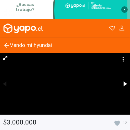
×
Vendo mi hyundai
$3.000.000
12