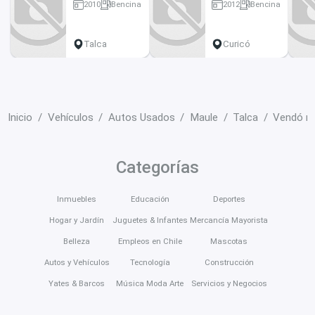
2010
Bencina
2012
Bencina
179000 km
164000 km
Talca
Curicó
Inicio
Vehículos
Autos Usados
Maule
Talca
Vendó mi
Categorías
Inmuebles
Educación
Deportes
Hogar y Jardín
Juguetes & Infantes
Mercancía Mayorista
Belleza
Empleos en Chile
Mascotas
Autos y Vehículos
Tecnología
Construcción
Yates & Barcos
Música Moda Arte
Servicios y Negocios