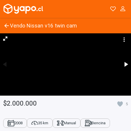
Vendo Nissan v16 twin cam
$2.000.000
5
2008
35 km
Manual
Bencina