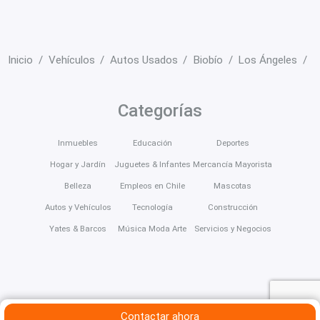
Inicio
Vehículos
Autos Usados
Biobío
Los Ángeles
V
Categorías
Inmuebles
Educación
Deportes
Hogar y Jardín
Juguetes & Infantes
Mercancía Mayorista
Belleza
Empleos en Chile
Mascotas
Autos y Vehículos
Tecnología
Construcción
Yates & Barcos
Música Moda Arte
Servicios y Negocios
Contactar ahora