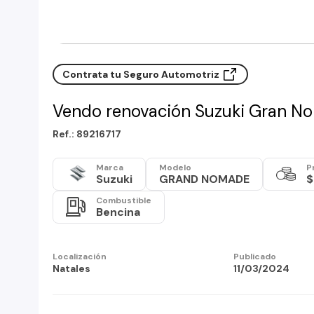
Contrata tu Seguro Automotriz
Vendo renovación Suzuki Gran N
Ref.: 89216717
Marca
Modelo
P
Suzuki
GRAND NOMADE
$
Combustible
Bencina
Localización
Publicado
Natales
11/03/2024