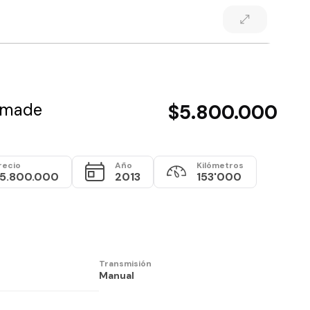
omade
$5.800.000
recio
Año
Kilómetros
5.800.000
2013
153'000
Transmisión
Manual