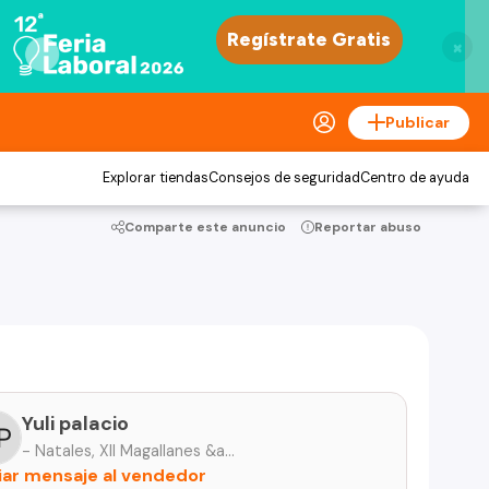
×
Publicar
Explorar tiendas
Consejos de seguridad
Centro de ayuda
Comparte este anuncio
Reportar abuso
Yuli palacio
- Natales, XII Magallanes &amp; Antártica
iar mensaje al vendedor