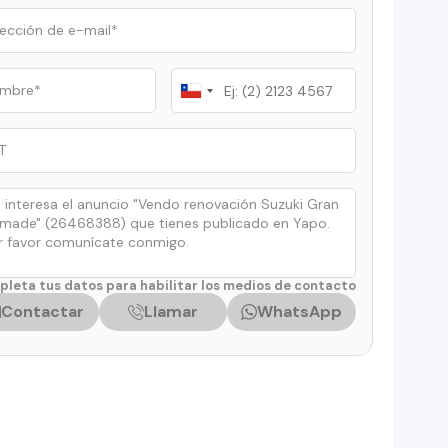
Chile
+56
leta tus datos para habilitar los medios de contacto
Contactar
Llamar
WhatsApp