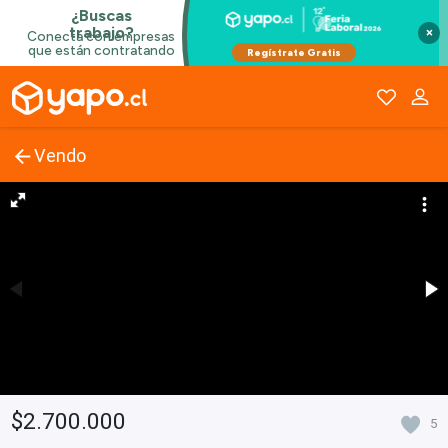
×
Vendo
$2.700.000
5