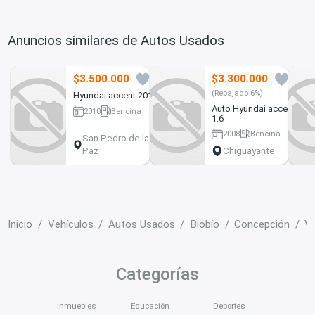
Anuncios similares de Autos Usados
$3.500.000
$3.300.000
5
16
(Rebajado 6%)
Hyundai accent 2010
Auto Hyundai accent
2010
Bencina
1.6
139800 km
2008
Bencina
San Pedro de la
198895 km
Paz
Chiguayante
Inicio
Vehículos
Autos Usados
Biobío
Concepción
V
Categorías
Inmuebles
Educación
Deportes