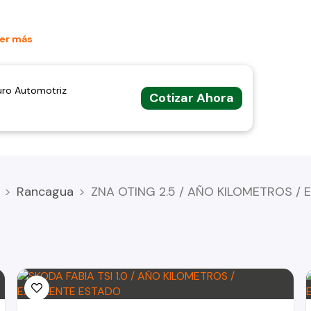
er más
uro Automotriz
Cotizar Ahora
o MENOS valor, CONTACTAME
 favor me llamas, quiero escuchar TU OFERTA
n todas las empresas de crédito.
RA, tenemos algunos vehículos que SI, podemos ayudarte
 debe enviar solo los siguientes datos:
Rancagua
ZNA OTING 2.5 / AÑO KILOMETROS /
minutos, sin ningún tipo de compromiso.