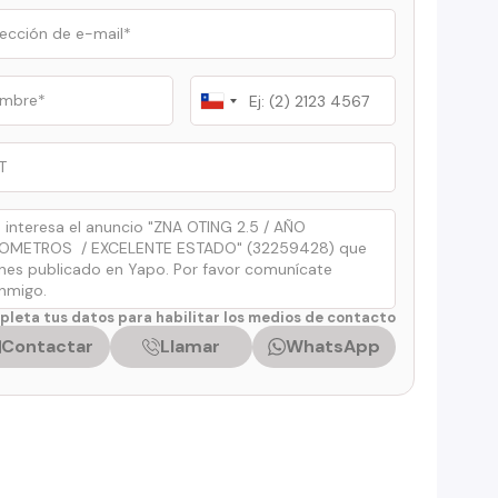
Chile
+56
leta tus datos para habilitar los medios de contacto
Contactar
Llamar
WhatsApp