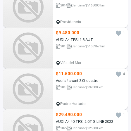
2014
Bencina
165000 km
Providencia
$9.480.000
1
AUDI A4 TFSI 1.8 AUT
2015
Bencina
158967 km
Viña del Mar
$11.500.000
4
Audi a4 avant 2.0t quattro
2010
Bencina
92000 km
Padre Hurtado
$29.490.000
1
AUDI A4 40 TFSI 2.0T S LINE 2022
2022
Bencina
26300 km