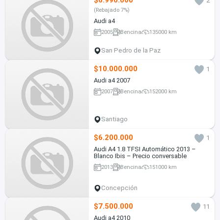
$6.990.000
2
(Rebajado 7%)
Audi a4
2005
Bencina
135000 km
San Pedro de la Paz
$10.000.000
1
Audi a4 2007
2007
Bencina
152000 km
Santiago
$6.200.000
1
Audi A4 1.8 TFSI Automático 2013 –
Blanco Ibis – Precio conversable
2013
Bencina
151000 km
Concepción
$7.500.000
11
Audi a4 2010