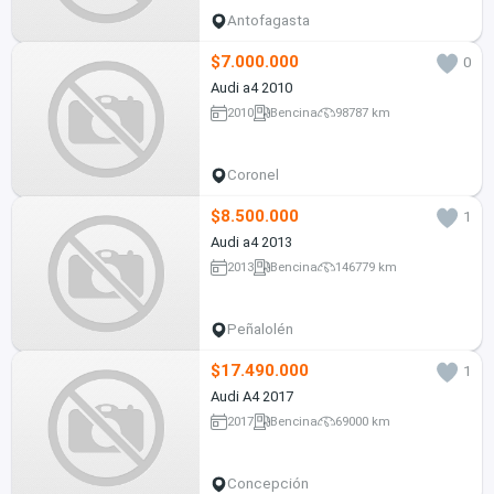
Antofagasta
$7.000.000
0
Audi a4 2010
2010
Bencina
98787 km
Coronel
$8.500.000
1
Audi a4 2013
2013
Bencina
146779 km
Peñalolén
$17.490.000
1
Audi A4 2017
2017
Bencina
69000 km
Concepción