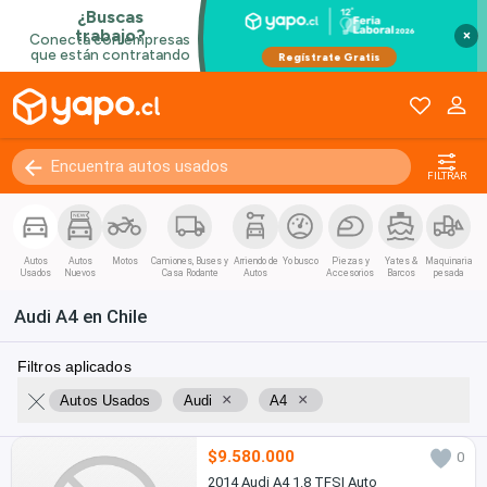
×
FILTRAR
Autos
Autos
Motos
Camiones, Buses y
Arriendo de
Yo busco
Piezas y
Yates &
Maquinaria
Usados
Nuevos
Casa Rodante
Autos
Accesorios
Barcos
pesada
Audi A4 en Chile
Filtros aplicados
×
×
Autos Usados
Audi
A4
$9.580.000
0
2014 Audi A4 1.8 TFSI Auto