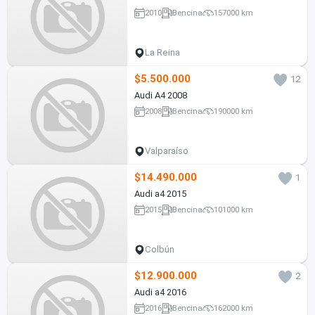
2010
Bencina
157000 km
La Reina
$5.500.000
12
Audi A4 2008
2008
Bencina
190000 km
Valparaíso
$14.490.000
1
Audi a4 2015
2015
Bencina
101000 km
Colbún
$12.900.000
2
Audi a4 2016
2016
Bencina
162000 km