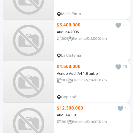
María Pinto
$5.400.000
11
Audi a4 2006
2006
Bencina
220000 km
La Cisterna
$4.500.000
13
Vendo Audi A4 1.8 turbo
2009
Bencina
169000 km
Copiapó
$12.300.000
1
Audi A4 1.8T
2013
Bencina
160000 km