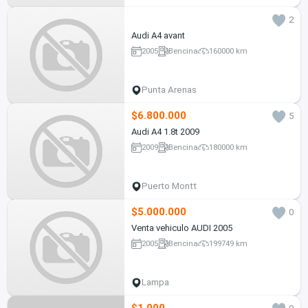
2
Audi A4 avant
2005
Bencina
160000 km
Punta Arenas
$6.800.000
5
Audi A4 1.8t 2009
2009
Bencina
180000 km
Puerto Montt
$5.000.000
0
Venta vehiculo AUDI 2005
2005
Bencina
199749 km
Lampa