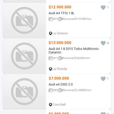
$12.900.000
1
Audi A4 TFSI 1.8L
2015
Bencina
191000 km
La Serena
$13.000.000
4
Audi A4 1.8 2015 Turbo Multitronic
Dynamic
2015
Bencina
82000 km
La Florida
$7.000.000
1
Audi a4 2002 2.0
2002
Bencina
140000 km
Conchalí