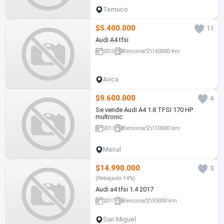
Temuco
$5.400.000
11
Audi A4 tfsi
2010
Bencina
160000 km
Arica
$9.600.000
4
Se vende Audi A4 1.8 TFSI 170 HP
multronic
2013
Bencina
110000 km
Macul
$14.990.000
3
(Rebajado 14%)
Audi a4 tfsi 1.4 2017
2017
Bencina
93000 km
San Miguel