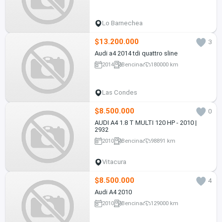
Lo Barnechea
$13.200.000
3
Audi a4 2014 tdi quattro sline
2014
Bencina
180000 km
Las Condes
$8.500.000
0
AUDI A4 1.8 T MULTI 120 HP - 2010 |
2932
2010
Bencina
98891 km
Vitacura
$8.500.000
4
Audi A4 2010
2010
Bencina
129000 km