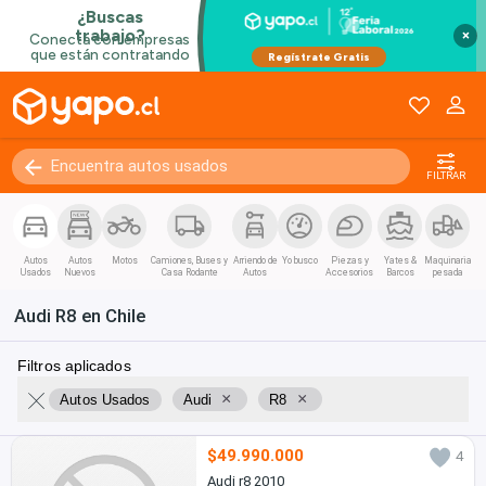
Coupe / Deportivo
Convertible
×
Van / Coaster / Busito
Pánel
Kilómetros
0 - 250000+
FILTRAR
Autos
Autos
Motos
Camiones, Buses y
Arriendo de
Yo busco
Piezas y
Yates &
Maquinaria
Usados
Nuevos
Casa Rodante
Autos
Accesorios
Barcos
pesada
Audi R8 en Chile
Filtros aplicados
×
×
Autos Usados
Audi
R8
$49.990.000
4
Audi r8 2010