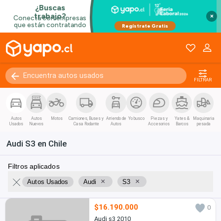
Coupe / Deportivo
Convertible
×
Van / Coaster / Busito
Pánel
Kilómetros
0 - 250000+
FILTRAR
Autos
Autos
Motos
Camiones, Buses y
Arriendo de
Yo busco
Piezas y
Yates &
Maquinaria
Usados
Nuevos
Casa Rodante
Autos
Accesorios
Barcos
pesada
Audi S3 en Chile
Filtros aplicados
×
×
Autos Usados
Audi
S3
$16.190.000
0
Audi s3 2010