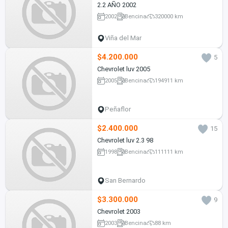
2.2 AÑO 2002
2002
Bencina
320000 km
Viña del Mar
$4.200.000
5
Chevrolet luv 2005
2005
Bencina
194911 km
Peñaflor
$2.400.000
15
Chevrolet luv 2.3 98
1998
Bencina
111111 km
San Bernardo
$3.300.000
9
Chevrolet 2003
2003
Bencina
88 km