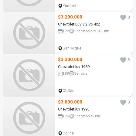
Yumbel
$3.200.000
8
Chevrolet Luv 3.2 V6 4x2
1999
Bencina
391000 km
San Miguel
$3.300.000
3
Chevrolet luv 1989
1989
Bencina
Chillán
$3.000.000
3
Chevrolet luv 1993
1993
Bencina
8 km
Colina