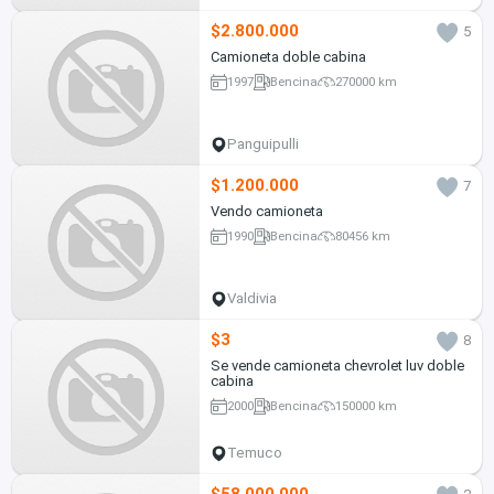
$2.800.000
5
Camioneta doble cabina
1997
Bencina
270000 km
Panguipulli
$1.200.000
7
Vendo camioneta
1990
Bencina
80456 km
Valdivia
$3
8
Se vende camioneta chevrolet luv doble
cabina
2000
Bencina
150000 km
Temuco