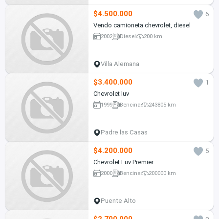
$4.500.000
6
Vendo camioneta chevrolet, diesel
2002
Diesel
200 km
Villa Alemana
$3.400.000
1
Chevrolet luv
1999
Bencina
243805 km
Padre las Casas
$4.200.000
5
Chevrolet Luv Premier
2000
Bencina
200000 km
Puente Alto