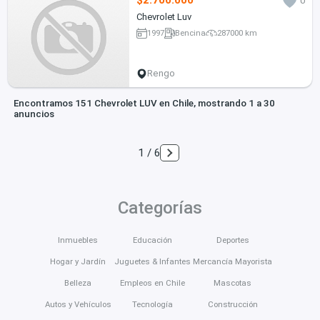
$2.700.000
0
Chevrolet Luv
1997
Bencina
287000 km
Rengo
Encontramos 151 Chevrolet LUV en Chile, mostrando 1 a 30
anuncios
1 / 6
Categorías
Inmuebles
Educación
Deportes
Hogar y Jardín
Juguetes & Infantes
Mercancía Mayorista
Belleza
Empleos en Chile
Mascotas
Autos y Vehículos
Tecnología
Construcción