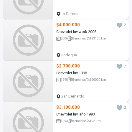
La Serena
$4.000.000
2
Chevrolet luv work 2006
2006
Bencina
193185 km
Codegua
$2.700.000
7
Chevrolet luv 1998
1998
Bencina
190000 km
San Bernardo
$3.100.000
2
Chevrolet luv, año 1993
1993
Bencina
192 km