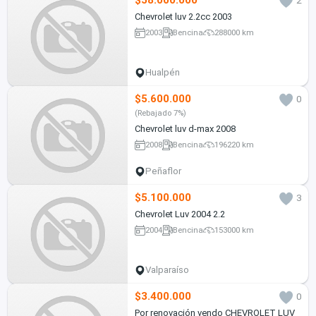
$58.000.000
2
Chevrolet luv 2.2cc 2003
2003
Bencina
288000 km
Hualpén
$5.600.000
0
(Rebajado 7%)
Chevrolet luv d-max 2008
2008
Bencina
196220 km
Peñaflor
$5.100.000
3
Chevrolet Luv 2004 2.2
2004
Bencina
153000 km
Valparaíso
$3.400.000
0
Por renovación vendo CHEVROLET LUV