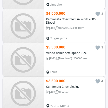
Limache
$4.000.000
3
Camioneta Chevrolet Luv work 2005
Diesel
2005
Diesel
245000 km
Chiguayante
$3.500.000
3
Vendo camioneta space 1993
1993
Bencina
280000 km
Talca
$3.500.000
4
Camioneta Chevrolet luv
2002
Bencina
Puerto Montt