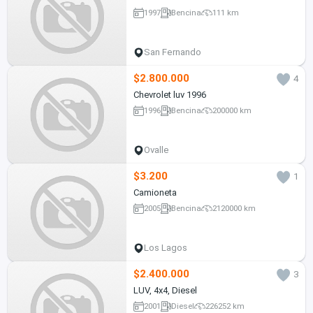
1997
Bencina
111 km
San Fernando
$2.800.000
4
Chevrolet luv 1996
1996
Bencina
200000 km
Ovalle
$3.200
1
Camioneta
2005
Bencina
2120000 km
Los Lagos
$2.400.000
3
LUV, 4x4, Diesel
2001
Diesel
226252 km