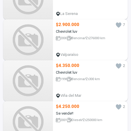
La Serena
$2.900.000
7
Chevrolet luv
2000
Bencina
276000 km
Valparaíso
$4.350.000
2
Chevrolet luv
1998
Bencina
300 km
Viña del Mar
$4.250.000
2
Se vende!!
2001
Diesel
250000 km