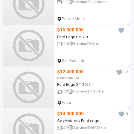
2017
Bencina
122585 km
Puerto Montt
$16.500.000
1
Ford Edge Sel 2.0
2018
Bencina
46 km
San Bernardo
$12.400.000
12
(Rebajado 4%)
Ford Edge ST 2022
2022
Bencina
1800 km
Arica
$14.000.000
0
Se vende suv Ford edge
2019
Bencina
69433 km