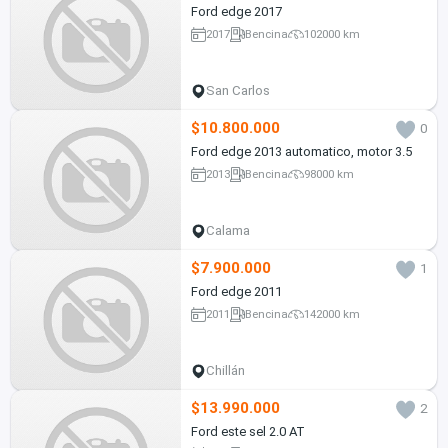
Ford edge 2017
2017
Bencina
102000 km
San Carlos
$10.800.000
0
Ford edge 2013 automatico, motor 3.5
2013
Bencina
98000 km
Calama
$7.900.000
1
Ford edge 2011
2011
Bencina
142000 km
Chillán
$13.990.000
2
Ford este sel 2.0 AT