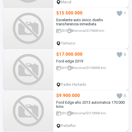
Macul
$15.500.000
1
Excelente auto único dueño
transferencia inmediata
2018
Bencina
79600 km
Temuco
$17.000.000
0
Ford edge 2019
2019
Bencina
100000 km
Padre Hurtado
$9.900.000
0
Ford Edge año 2013 automatica 170.000
kms
2013
Bencina
170000 km
Peñaflor