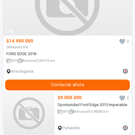
1/20
$14.990.000
2
(Rebajado 6%)
FORD EDGE 2018
2018
Bencina
69129 km
Antofagasta
Contactar ahora
$9.000.000
2
Oportunidad Ford Edge 2015 Impecable
2015
Bencina
130000 km
Peñalolén