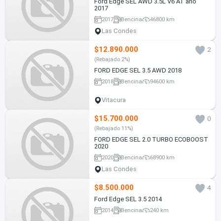
Ford Edge SEL AWD 3.5L V6 AT año
2017
2017
Bencina
46800 km
Las Condes
$12.890.000
2
(Rebajado 2%)
FORD EDGE SEL 3.5 AWD 2018
2018
Bencina
94600 km
Vitacura
$15.700.000
0
(Rebajado 11%)
FORD EDGE SEL 2.0 TURBO ECOBOOST
2020
2020
Bencina
68900 km
Las Condes
$8.500.000
4
Ford Edge SEL 3.5 2014
2014
Bencina
240 km