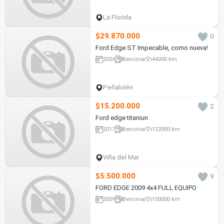
La Florida
$29.870.000
0
Ford Edge ST Impecable, como nueva!
2024
Bencina
44000 km
Peñalolén
$15.200.000
2
Ford edge titaniun
2017
Bencina
122000 km
Viña del Mar
$5.500.000
9
FORD EDGE 2009 4x4 FULL EQUIPO
2009
Bencina
150000 km