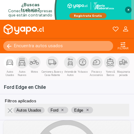
×
FILTRAR
Autos
Autos
Motos
Camiones, Buses y
Arriendo de
Yo busco
Piezas y
Yates &
Maquinaria
Usados
Nuevos
Casa Rodante
Autos
Accesorios
Barcos
pesada
Ford Edge en Chile
Filtros aplicados
×
×
Autos Usados
Ford
Edge