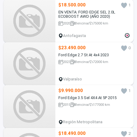
$18.500.000
1
EN VENTA: FORD EDGE SEL 2.0L
ECOBOOST AWD (AÑO 2020)
2020
Bencina
75000 km
Antofagasta
$23.490.000
0
Ford Edge 2.7 St At 4x4 2023
2023
Bencina
72000 km
Valparaíso
$9.990.000
1
Ford Edge 3.5 Sel 4X4 At 5P 2015
2015
Bencina
177000 km
Región Metropolitana
$18.490.000
2