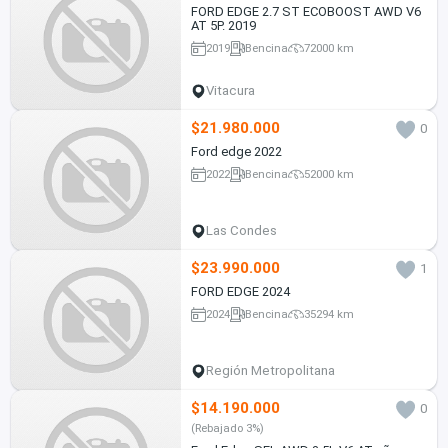
FORD EDGE 2.7 ST ECOBOOST AWD V6
AT 5P. 2019
2019
Bencina
72000 km
Vitacura
$21.980.000
0
Ford edge 2022
2022
Bencina
52000 km
Las Condes
$23.990.000
1
FORD EDGE 2024
2024
Bencina
35294 km
Región Metropolitana
$14.190.000
0
(Rebajado 3%)