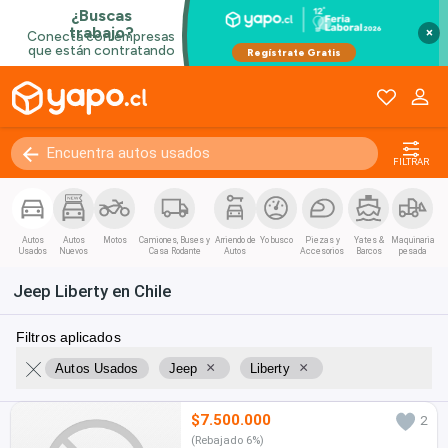
×
FILTRAR
Autos
Autos
Motos
Camiones, Buses y
Arriendo de
Yo busco
Piezas y
Yates &
Maquinaria
Usados
Nuevos
Casa Rodante
Autos
Accesorios
Barcos
pesada
Jeep Liberty en Chile
Filtros aplicados
×
×
Autos Usados
Jeep
Liberty
$7.500.000
2
(Rebajado 6%)