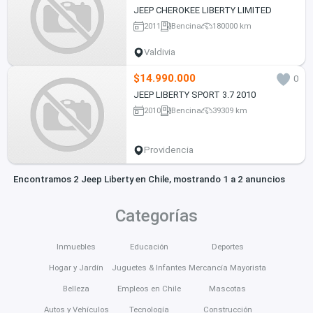
JEEP CHEROKEE LIBERTY LIMITED
2011
Bencina
180000 km
Valdivia
$14.990.000
0
JEEP LIBERTY SPORT 3.7 2010
2010
Bencina
39309 km
Providencia
Encontramos 2 Jeep Liberty en Chile, mostrando 1 a 2 anuncios
Categorías
Inmuebles
Educación
Deportes
Hogar y Jardín
Juguetes & Infantes
Mercancía Mayorista
Belleza
Empleos en Chile
Mascotas
Autos y Vehículos
Tecnología
Construcción