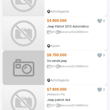
Antofagasta
$4.800.000
0
Jeep Patriot 2012 Automático
2012
Bencina
230000 km
Aysen
$8.700.000
0
Se vende jeep
2014
Bencina
130000 km
Antofagasta
$7.800.000
0
(Rebajado 3%)
Jeep patriot 4x4
2011
Bencina
144000 km