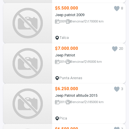
$5.500.000
8
Jeep patriot 2009
2009
Bencina
170000 km
Talca
$7.000.000
20
Jeep Patriot
2016
Bencina
95000 km
Punta Arenas
$6.250.000
3
Jeep Patriot altitude 2015
2015
Bencina
185000 km
Pica