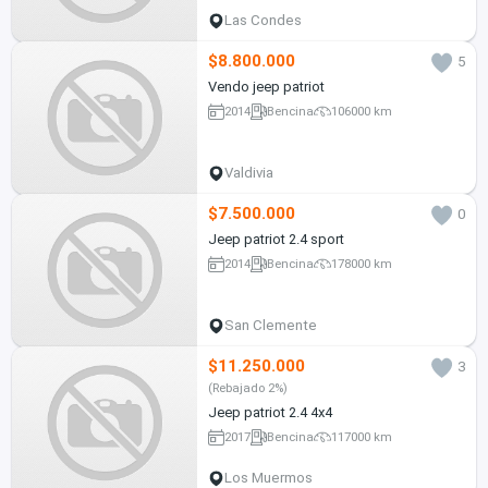
Las Condes
$8.800.000
5
Vendo jeep patriot
2014
Bencina
106000 km
Valdivia
$7.500.000
0
Jeep patriot 2.4 sport
2014
Bencina
178000 km
San Clemente
$11.250.000
3
(Rebajado 2%)
Jeep patriot 2.4 4x4
2017
Bencina
117000 km
Los Muermos