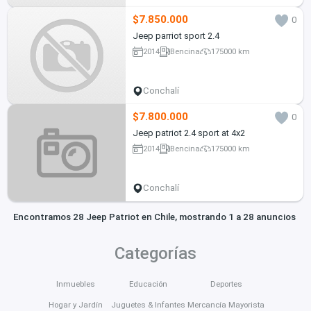
$7.850.000
0
Jeep parriot sport 2.4
2014
Bencina
175000 km
Conchalí
$7.800.000
0
Jeep patriot 2.4 sport at 4x2
2014
Bencina
175000 km
Conchalí
Encontramos 28 Jeep Patriot en Chile, mostrando 1 a 28 anuncios
Categorías
Inmuebles
Educación
Deportes
Hogar y Jardín
Juguetes & Infantes
Mercancía Mayorista