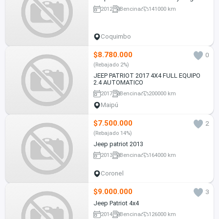
2012
Bencina
141000 km
Coquimbo
$8.780.000
0
(Rebajado 2%)
JEEP PATRIOT 2017 4X4 FULL EQUIPO
2.4 AUTOMATICO
2017
Bencina
200000 km
Maipú
$7.500.000
2
(Rebajado 14%)
Jeep patriot 2013
2013
Bencina
164000 km
Coronel
$9.000.000
3
Jeep Patriot 4x4
2014
Bencina
126000 km