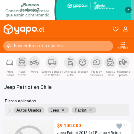
×
FILTRAR
Autos
Autos
Motos
Camiones, Buses y
Arriendo de
Yo busco
Piezas y
Yates &
Maquinaria
Usados
Nuevos
Casa Rodante
Autos
Accesorios
Barcos
pesada
Jeep Patriot en Chile
Filtros aplicados
×
×
Autos Usados
Jeep
Patriot
$9.100.000
11
Jeep Patriot 2012 4x4 Blanco y Beige