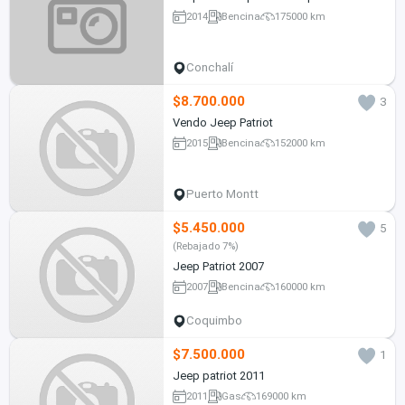
2014
Bencina
175000 km
Conchalí
$8.700.000
3
Vendo Jeep Patriot
2015
Bencina
152000 km
Puerto Montt
$5.450.000
5
(Rebajado 7%)
Jeep Patriot 2007
2007
Bencina
160000 km
Coquimbo
$7.500.000
1
Jeep patriot 2011
2011
Gas
169000 km