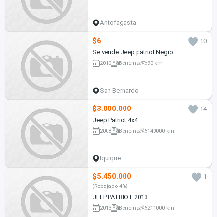
Antofagasta
$6
10
Se vende Jeep patriot Negro
2010
Bencina
90 km
San Bernardo
$3.000.000
14
Jeep Patriot 4x4
2008
Bencina
140000 km
Iquique
$5.450.000
1
(Rebajado 4%)
JEEP PATRIOT 2013
2013
Bencina
211000 km