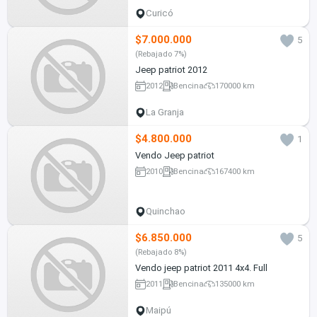
Curicó
$7.000.000
5
(Rebajado 7%)
Jeep patriot 2012
2012
Bencina
170000 km
La Granja
$4.800.000
1
Vendo Jeep patriot
2010
Bencina
167400 km
Quinchao
$6.850.000
5
(Rebajado 8%)
Vendo jeep patriot 2011 4x4. Full
2011
Bencina
135000 km
Maipú